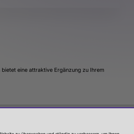
 bietet eine attraktive Ergänzung zu Ihrem
OCIALS
r Website zu überwachen und ständig zu verbessern, um Ihnen