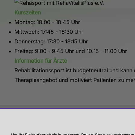
Kurszeiten
Montag: 18:00 - 18:45 Uhr
Mittwoch: 17:45 - 18:30 Uhr
Donnerstag: 17:30 - 18:15 Uhr
Freitag: 9:00 - 9:45 Uhr und 10:15 - 11:00 Uhr
Information für Ärzte
Rehabilitationssport ist budgetneutral und kann 
Therapieangebot und motiviert Patienten zu m
RECHTL
Um Ihr Einkaufserlebnis in unserem Online-Shop zu verbessern