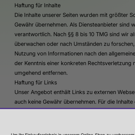
Haftung für Inhalte
Die Inhalte unserer Seiten wurden mit größter Sorg
Gewähr übernehmen. Als Diensteanbieter sind wi
verantwortlich. Nach §§ 8 bis 10 TMG sind wir a
überwachen oder nach Umständen zu forschen, di
Nutzung von Informationen nach den allgemeinen
der Kenntnis einer konkreten Rechtsverletzung
umgehend entfernen.
Haftung für Links
Unser Angebot enthält Links zu externen Webseite
auch keine Gewähr übernehmen. Für die Inhalte de
verlinkten Seiten wurden zum Zeitpunkt der Ver
Verlinkung nicht erkennbar. Eine permanente inha
nicht zumutbar. Bei Bekanntwerden von Rechtsv
Um Ihr Einkaufserlebnis in unserem Online-Shop zu verbessern