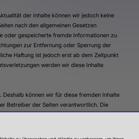
 Aktualität der Inhalte können wir jedoch keine
Seiten nach den allgemeinen Gesetzen
elte oder gespeicherte fremde Informationen zu
ichtungen zur Entfernung oder Sperrung der
iche Haftung ist jedoch erst ab dem Zeitpunkt
tsverletzungen werden wir diese Inhalte
n. Deshalb können wir für diese fremden Inhalte
er Betreiber der Seiten verantwortlich. Die
swidrige Inhalte waren zum Zeitpunkt der
ne konkrete Anhaltspunkte einer Rechtsverletzung
fernen.
r Website zu überwachen und ständig zu verbessern, um Ihnen