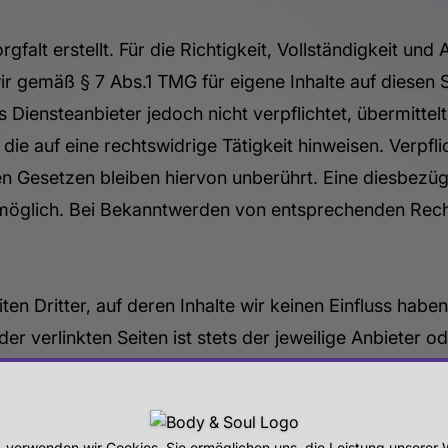
falt erstellt. Für die Richtigkeit, Vollständigkeit und
r gemäß § 7 Abs.1 TMG für eigene Inhalte auf diesen 
ls Diensteanbieter jedoch nicht verpflichtet, übermitt
e auf eine rechtswidrige Tätigkeit hinweisen. Verpfl
 Gesetzen bleiben hiervon unberührt. Eine diesbezügl
 möglich. Bei Bekanntwerden von entsprechenden Rech
n Dritter, auf deren Inhalte wir keinen Einfluss habe
r verlinkten Seiten ist stets der jeweilige Anbieter od
linkung auf mögliche Rechtsverstöße überprüft. Recht
ltliche Kontrolle der verlinkten Seiten ist jedoch oh
erletzungen werden wir derartige Links umgehend ent
, verwenden wir Cookies. Sie ermöglichen uns, die Leistung unsere