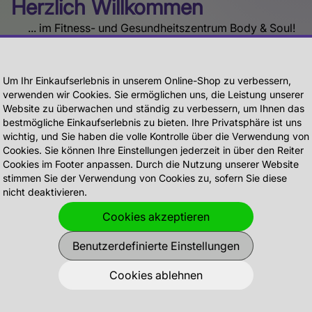
Herzlich Willkommen
... im Fitness- und Gesundheitszentrum Body & Soul!
Wir freuen uns, dass du den Weg zu uns gefunden
haben und möchten dir auf den folgenden Seiten einen
kleinen Einblick in unser Studio geben. Bleibe immer auf
Um Ihr Einkaufserlebnis in unserem Online-Shop zu verbessern,
verwenden wir Cookies. Sie ermöglichen uns, die Leistung unserer
dem Laufenden und folge uns auf unseren Social-
Website zu überwachen und ständig zu verbessern, um Ihnen das
Media-Kanälen.
bestmögliche Einkaufserlebnis zu bieten. Ihre Privatsphäre ist uns
wichtig, und Sie haben die volle Kontrolle über die Verwendung von
Cookies. Sie können Ihre Einstellungen jederzeit in über den Reiter
Cookies im Footer anpassen. Durch die Nutzung unserer Website
stimmen Sie der Verwendung von Cookies zu, sofern Sie diese
nicht deaktivieren.
Cookies akzeptieren
Besuche uns auf
Folge uns auf Instagram
Facebook
Benutzerdefinierte Einstellungen
Cookies ablehnen