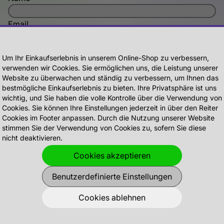
Email
Telefonnummer
Um Ihr Einkaufserlebnis in unserem Online-Shop zu verbessern,
verwenden wir Cookies. Sie ermöglichen uns, die Leistung unserer
Dein Trainingsziel
Website zu überwachen und ständig zu verbessern, um Ihnen das
bestmögliche Einkaufserlebnis zu bieten. Ihre Privatsphäre ist uns
wichtig, und Sie haben die volle Kontrolle über die Verwendung von
Cookies. Sie können Ihre Einstellungen jederzeit in über den Reiter
Cookies im Footer anpassen. Durch die Nutzung unserer Website
stimmen Sie der Verwendung von Cookies zu, sofern Sie diese
nicht deaktivieren.
An welchen Tagen hast du Zeit?
Cookies akzeptieren
Montags
Dienstags
Mittwochs
Donnerstags
Freitags
Samstags
Sonntags
Benutzerdefinierte Einstellungen
Zu welchen Uhrzeiten hast du Zeit?
07:00
08:00
09:00
10:00
11:00
12:00
13:00
Cookies ablehnen
14:00
15:00
16:00
17:00
18:00
19:00
20:00
21:00