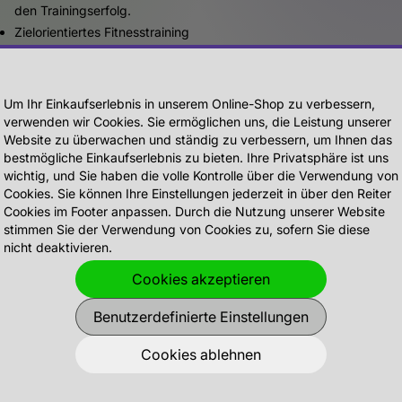
den Trainingserfolg.
Zielorientiertes Fitnesstraining
Punktgenaue Trainingsbelastung
Sicheres Fitnesstraining mit Vermittlung von Fitnesswissen
Fester Fitnesstrainer
Um Ihr Einkaufserlebnis in unserem Online-Shop zu verbessern,
Flexible Trainingszeiten
verwenden wir Cookies. Sie ermöglichen uns, die Leistung unserer
Website zu überwachen und ständig zu verbessern, um Ihnen das
Zeit- und Stressersparnis
bestmögliche Einkaufserlebnis zu bieten. Ihre Privatsphäre ist uns
Fitness-Motivationskick
wichtig, und Sie haben die volle Kontrolle über die Verwendung von
Schnelle Trainingserfolge
Cookies. Sie können Ihre Einstellungen jederzeit in über den Reiter
Cookies im Footer anpassen. Durch die Nutzung unserer Website
Jetzt Probetraining vereinbaren
stimmen Sie der Verwendung von Cookies zu, sofern Sie diese
nicht deaktivieren.
Cookies akzeptieren
Benutzerdefinierte Einstellungen
RECHTLICHES
SOCIALS
Datenschutz
Facebook
Cookies ablehnen
Impressum
Instagram