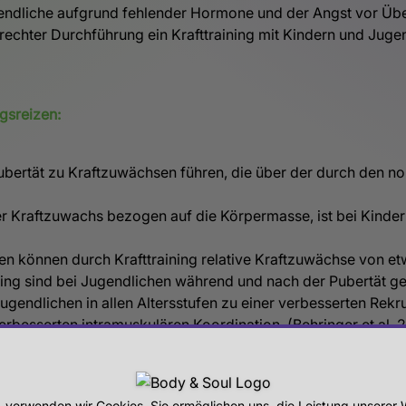
ugendliche aufgrund fehlender Hormone und der Angst vor Übe
rechter Durchführung ein Krafttraining mit Kindern und Jugen
gsreizen:
 Pubertät zu Kraftzuwächsen führen, die über der durch den
iver Kraftzuwachs bezogen auf die Körpermasse, ist bei Kinde
hen können durch Krafttraining relative Kraftzuwächse von e
ing sind bei Jugendlichen während und nach der Pubertät ge
ugendlichen in allen Altersstufen zu einer verbesserten Rek
erbesserten intramuskulären Koordination. (Behringer et al. 
, verwenden wir Cookies. Sie ermöglichen uns, die Leistung unsere