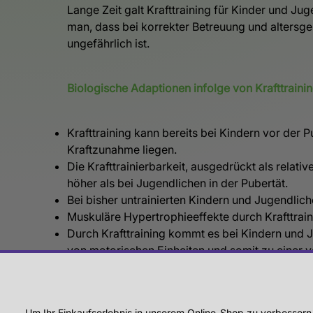
Lange Zeit galt Krafttraining für Kinder und J
man, dass bei korrekter Betreuung und altersge
ungefährlich ist.
Biologische Adaptionen infolge von Krafttrainin
Krafttraining kann bereits bei Kindern vor der
Kraftzunahme liegen.
Die Krafttrainierbarkeit, ausgedrückt als relat
höher als bei Jugendlichen in der Pubertät.
Bei bisher untrainierten Kindern und Jugendlic
Muskuläre Hypertrophieeffekte durch Krafttrain
Durch Krafttraining kommt es bei Kindern und J
von motorischen Einheiten und somit zu einer v
Um Ihr Einkaufserlebnis in unserem Online-Shop zu verbessern