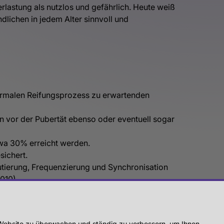
rlastung als nutzlos und gefährlich. Heute weiß
dlichen in jedem Alter sinnvoll und
 normalen Reifungsprozess zu erwartenden
rn vor der Pubertät ebenso oder eventuell sogar
twa 30% erreicht werden.
sichert.
rutierung, Frequenzierung und Synchronisation
2010)
r Website zu überwachen und ständig zu verbessern, um Ihnen